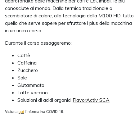
approfondita delle macchine per caffè LaCimbali, le più
conosciute al mondo. Dalla termica tradizionale a
scambiatore di calore, alla tecnologia della M100 HD: tutto
quello che serve sapere per sfruttare i plus della macchina
in un unico corso.
Durante il corso assaggeremo:
Caffè
Caffeina
Zucchero
Sale
Glutammato
Latte vaccino
Soluzioni di acidi organici
FlavorActiv SCA
Visiona
qui
l’informativa COVID-19.