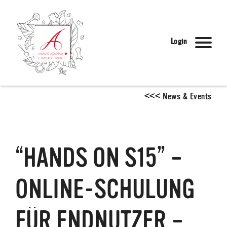
Login
<
<
<
News & Events
“HANDS ON S15” –
ONLINE-SCHULUNG
FÜR ENDNUTZER –