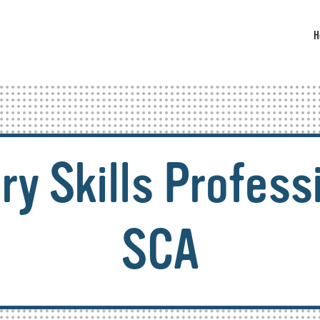
H
y Skills Profess
SCA