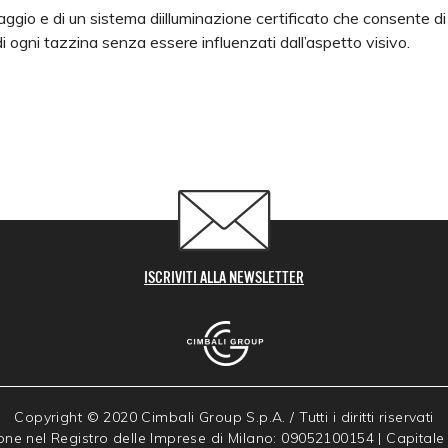
ssaggio e di un sistema diilluminazione certificato che consente di 
di ogni tazzina senza essere influenzati dall’aspetto visivo.
ISCRIVITI ALLA NEWSLETTER
Copyright © 2020 Cimbali Group S.p.A. / Tutti i diritti riservati
rizione nel Registro delle Imprese di Milano: 09052100154 | Capitale