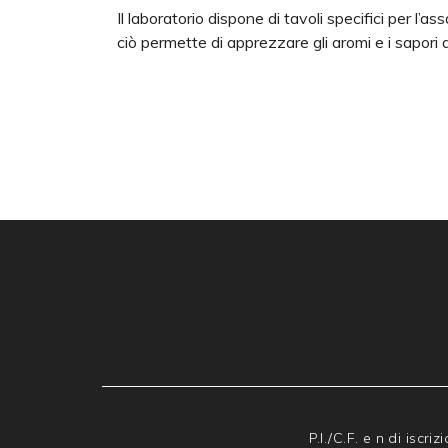
Il laboratorio dispone di tavoli specifici per l’a
ciò permette di apprezzare gli aromi e i sapori 
P.I./C.F. e n di isc