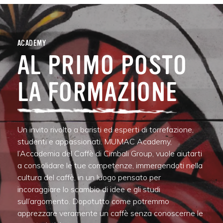
ACADEMY
AL PRIMO POSTO
LA FORMAZIONE
Un invito rivolto a baristi ed esperti di torrefazione,
studenti e appassionati. MUMAC Academy,
l’Accademia del Caffè di Cimbali Group, vuole aiutarti
a consolidare le tue competenze, immergendoti nella
cultura del caffè, in un luogo pensato per
incoraggiare lo scambio di idee e gli studi
sull’argomento. Dopotutto come potremmo
apprezzare veramente un caffè senza conoscerne le