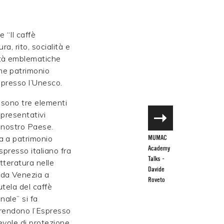
 “Il caffè
ra, rito, socialità e
ità emblematiche
me patrimonio
à presso l’Unesco.
e sono tre elementi
ppresentativi
l nostro Paese.
a a patrimonio
MUMAC
Academy
spresso italiano fra
Talks -
letteratura nelle
Davide
da Venezia a
Roveto
tutela del caffè
nale” si fa
 rendono l’Espresso
evole di protezione