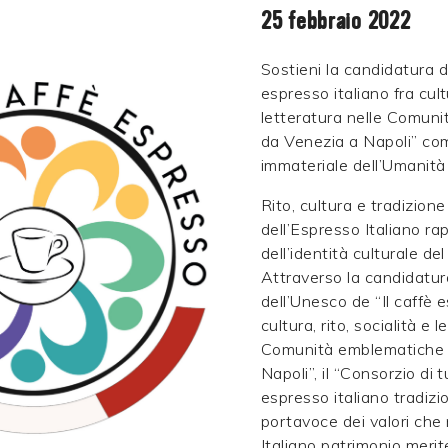
25 febbraio 2022
Sostieni la candidatura de
espresso italiano fra cultu
letteratura nelle Comun
da Venezia a Napoli” co
immateriale dell’Umanit
Rito, cultura e tradizion
dell’Espresso Italiano ra
dell’identità culturale de
Attraverso la candidatur
dell’Unesco de “Il caffè e
cultura, rito, socialità e 
Comunità emblematiche 
Napoli”, il “Consorzio di 
espresso italiano tradizio
portavoce dei valori che
Italiano patrimonio merit