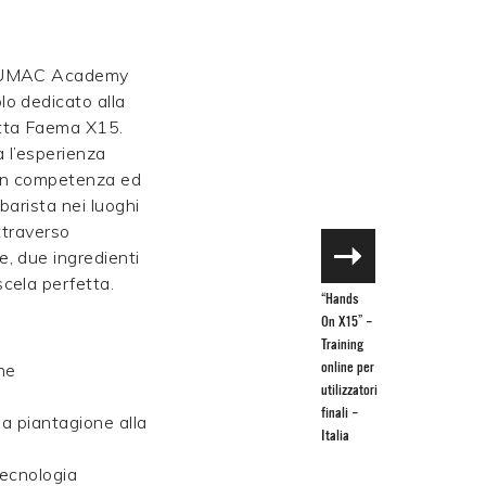
“MUMAC Academy
o dedicato alla
tta Faema X15.
 l’esperienza
con competenza ed
barista nei luoghi
attraverso
, due ingredienti
cela perfetta.
“Hands
On X15” –
Training
ne
online per
utilizzatori
finali –
la piantagione alla
Italia
tecnologia