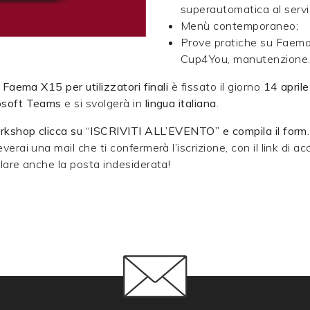
superautomatica al serviz
Menù contemporaneo;
Prove pratiche su Faema 
Cup4You, manutenzione
u Faema X15 per utilizzatori finali
è fissato il giorno
14 april
rosoft Teams
e si svolgerà in
lingua italiana
.
workshop clicca su “ISCRIVITI ALL’EVENTO” e compila il form
verai una mail che ti confermerà l’iscrizione, con il link di a
llare anche la posta indesiderata!