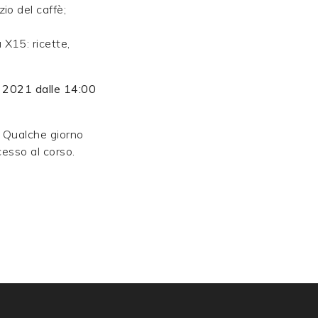
io del caffè;
X15: ricette,
.
e 2021 dalle 14:00
.
Qualche giorno
ccesso al corso.