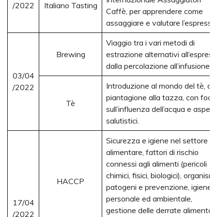
/2022
Italiano Tasting
Caffè, per apprendere come
assaggiare e valutare l’espresso
Viaggio tra i vari metodi di
Brewing
estrazione alternativi all’espress
dalla percolazione all’infusione.
03/04
Introduzione al mondo del tè, dal
/2022
piantagione alla tazza, con focu
Tè
sull’influenza dell’acqua e aspett
salutistici.
Sicurezza e igiene nel settore
alimentare, fattori di rischio
connessi agli alimenti (pericoli
chimici, fisici, biologici), organismi
HACCP
patogeni e prevenzione, igiene d
personale ed ambientale,
17/04
gestione delle derrate alimentari
/2022