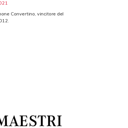
2021
mone Convertino, vincitore del
012.