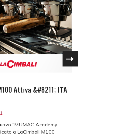
M100 Attiva &#8211; ITA
21
l nuovo “MUMAC Academy
icato a LaCimbali M100