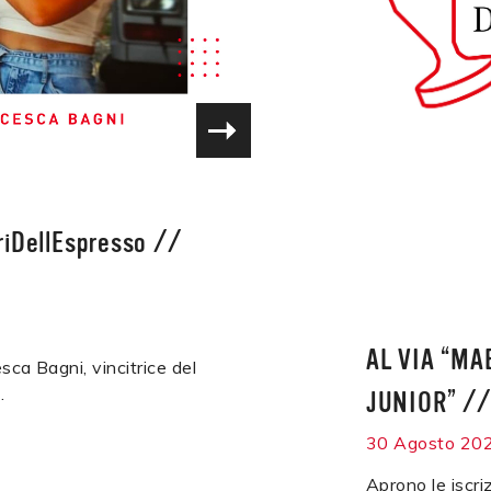
iDellEspresso
//
AL VIA “MA
sca Bagni, vincitrice del
.
JUNIOR”
/
30 Agosto 20
Aprono le iscri