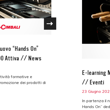
 nuovo “Hands On”
0 Attiva
//
News
E-learning 
tività formative e
//
Eventi
promozione dei prodotti di
23 Giugno 20
In partenza i
Hands On” ded