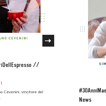
iDellEspresso
//
21
#30AnniMae
o Cevenini, vincitore del
.
News