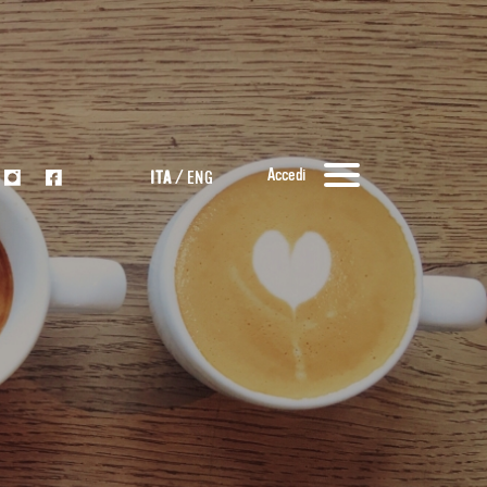
Accedi
ITA
/
ENG